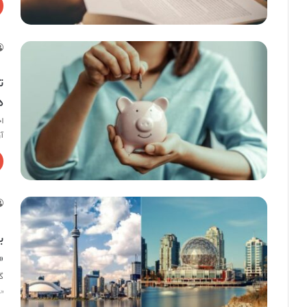
ت
ه
ا
آ
ب
«
گ
«