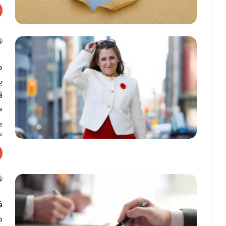
د
ق
خ
و
م
م