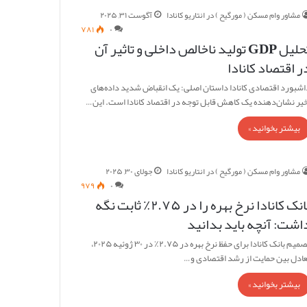
مشاور وام مسکن ( مورگیح ) در انتاریو کانادا
آگوست ۳۱, ۲۰۲۵
۷۸۱
۰
تحلیل GDP تولید ناخالص داخلی و تاثیر آن
ر اقتصاد کانادا
اشبورد اقتصادی کانادا داستان اصلی: یک انقباض شدید داده‌های
خیر نشان‌دهنده یک کاهش قابل توجه در اقتصاد کانادا است. این…
بیشتر بخوانید »
مشاور وام مسکن ( مورگیح ) در انتاریو کانادا
جولای ۳۰, ۲۰۲۵
۹۷۹
۰
بانک کانادا نرخ بهره را در ۲.۷۵٪ ثابت نگه
اشت: آنچه باید بدانید
تصمیم بانک کانادا برای حفظ نرخ بهره در ۲.۷۵٪ در ۳۰ ژوئیه ۲۰۲۵،
عادل بین حمایت از رشد اقتصادی و…
بیشتر بخوانید »