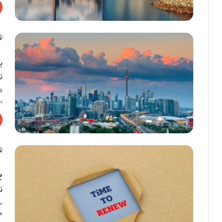
ب
ن
ف
ب
چ
ن
س
ه