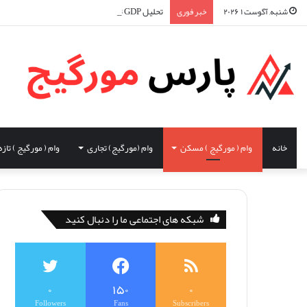
تحلیل GDP تولید ناخالص داخلی و تاثیر آن در اقتصاد کانادا
شنبه, آگوست ۱ ۲۰۲۶
خبر فوری
خانه
وام ( مورگیج ) مسکن
وام (مورگیج) تجاری
وام ( مورگیج ) تازه
شبکه های اجتماعی ما را دنبال کنید
۰
۱۵۰
۰
Followers
Fans
Subscribers