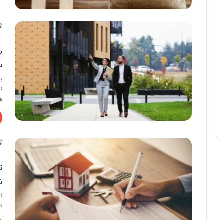
ب
سا
ب
ن
ه
ت
ش
ا
د