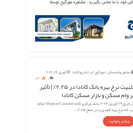
لی خود با ما تماس بگیرید . مشاوره مورگیج توسط
مشاور وام مسکن ( مورگیح ) در انتاریو کانادا
آوریل ۲۹, ۲۰۲۶
۷۴۰
۰
تثبیت نرخ بهره بانک کانادا در ۲.۲۵٪ | تأثیر
ر وام مسکن و بازار مسکن کانادا
در تاریخ ۲۹ آوریل ۲۰۲۶، بانک مرکزی کانادا(Bank of Canada) اعلام
د که نرخ بهره کلیدی را در سطح ۲.۲۵…
بیشتر بخوانید »