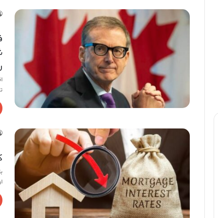
ف
ر
ا
تع
ک
ب
ا