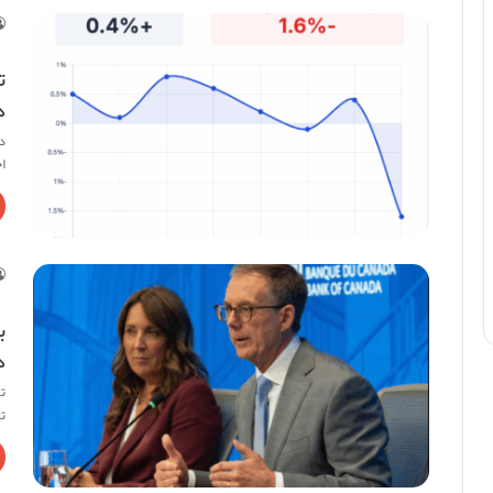
د
د
ا
د
ت