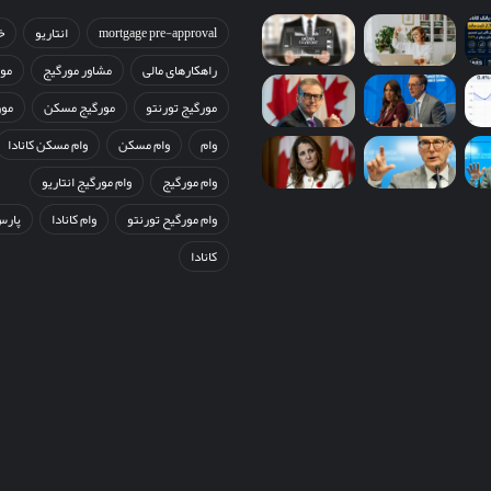
mortgage pre-approval
انتاریو
خ
راهکارهای مالی
مشاور مورگیج
مو
مورگیج تورنتو
مورگیج مسکن
مور
وام
وام مسکن
وام مسکن کانادا
وام مورگیج
وام مورگیج انتاریو
وام مورگیح تورنتو
وام کانادا
پارس
کانادا