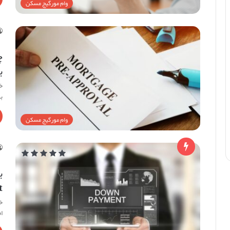
وام مورگیج مسکن
ب
خ
ب
وام مورگیج مسکن
ent
خر
اف