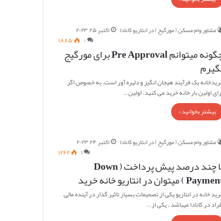
مشاور وام مسکن ( مورگیح ) در انتاریو کانادا
اکتبر ۲۵, ۲۰۲۳
۱,۸۸۵
۰
چگونه میتوانم Pre Approval برای مورگیج
گیرم
ریدخانه یک فرآیند هیجان انگیز و دلهره آور است، به خصوص اگر
رای اولین بار خانه خرید می کنید. اولین…
بیشتر بخوانید »
مشاور وام مسکن ( مورگیح ) در انتاریو کانادا
اکتبر ۲۴, ۲۰۲۳
۱,۲۶۲
۱
با چند درصد پیش پرداخت ( Down
Paym ) میتوان در انتاریو خانه خرید
ید خانه در انتاریو یکی از تصمیمات بسیار تاثیر گذار در آینده مالی
راد در کانادا میباشد . یکی از…