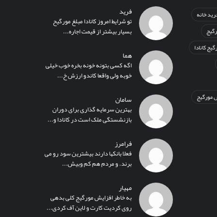
فرید
رید خانه
تو شرایط امروز کانادا مبلغ مورگیح
رگیج
بسیار بیشتر از قیمت اجاره...
گیج کانادا
هما
اگه کسی بتونه خونه بخره خوب خیلی
خوبه ولی واقعا کاندو ارزش خ...
 مورگیج
سامان
بهترین سرمایه گذاری برای دوران
بازنشستگی ملک است در کانادا و...
فرامرز
فعلا بانکها دارند بیشترین سود رو می
برند. و مردم هم کم وبیش...
مهیار
به خاطر افزایش مورگیج کلی بدهی
روی کردیت کارت و لاین آف کردی...