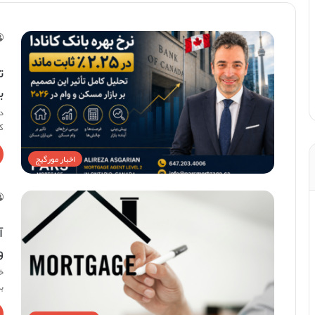
ب
کر
اخبار مورگیج
آ
و
خ
بر