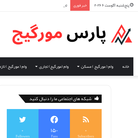
تحلیل GDP تولید ناخالص داخلی و تاثیر آن در اقتصاد کانادا
پنج‌شنبه, آگوست ۶ ۲۰۲۶
خبر فوری
خانه
وام ( مورگیج ) مسکن
وام (مورگیج) تجاری
وام ( مورگیج ) تازه
شبکه های اجتماعی ما را دنبال کنید
۰
۱۵۰
۰
Followers
Fans
Subscribers