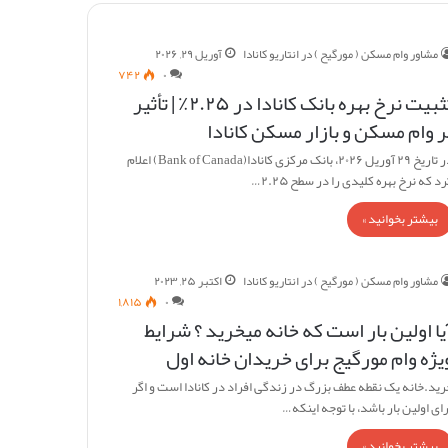
مشاور وام مسکن ( مورگیح ) در انتاریو کانادا
آوریل ۲۹, ۲۰۲۶
۷۴۲
۰
تثبیت نرخ بهره بانک کانادا در ۲.۲۵٪ | تأثیر
ر وام مسکن و بازار مسکن کانادا
در تاریخ ۲۹ آوریل ۲۰۲۶، بانک مرکزی کانادا(Bank of Canada) اعلام
د که نرخ بهره کلیدی را در سطح ۲.۲۵…
بیشتر بخوانید »
مشاور وام مسکن ( مورگیح ) در انتاریو کانادا
اکتبر ۲۵, ۲۰۲۳
۱,۸۱۵
۰
یا اولین بار است که خانه میخرید ؟ شرایط
یژه وام مورگیج برای خریدان خانه اول
رید.خانه یک نقطه عطف بزرگ در زندگی افراد در کانادا است و اگر
ای اولین بار باشد، با توجه اینکه…
بیشتر بخوانید »