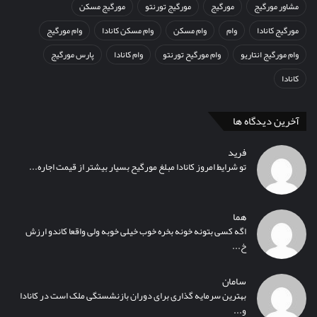
مشاور مورگیج
مورگیج
مورگیج تورنتو
مورگیج مسکن
مورگیج کانادا
وام
وام مسکن
وام مسکن کانادا
وام مورگیج
وام مورگیج انتاریو
وام مورگیح تورنتو
وام کانادا
پارس مورگیج
کانادا
آخرین دیدگاه ها
فرید
تو شرایط امروز کانادا مبلغ مورگیح بسیار بیشتر از قیمت اجاره...
هما
اگه کسی بتونه خونه بخره خوب خیلی خوبه ولی واقعا کاندو ارزش
خ...
سامان
بهترین سرمایه گذاری برای دوران بازنشستگی ملک است در کانادا
و...