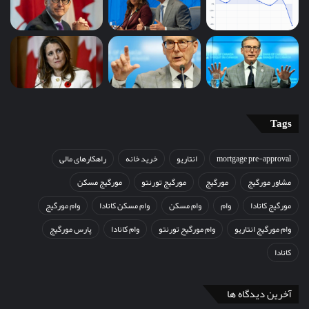
Tags
mortgage pre-approval
انتاریو
خرید خانه
راهکارهای مالی
مشاور مورگیج
مورگیج
مورگیج تورنتو
مورگیج مسکن
مورگیج کانادا
وام
وام مسکن
وام مسکن کانادا
وام مورگیج
وام مورگیج انتاریو
وام مورگیح تورنتو
وام کانادا
پارس مورگیج
کانادا
آخرین دیدگاه ها