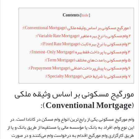
Contents
[
hide
]
۱
مورگیج مسکونی بر اساس وثیقه ملکی (Conventional Mortgage):
۲
وام مسکونی با نرخ بهره متغیر (Variable Rate Mortgage):
۳
وام مسکونی با نرخ بهره ثابت (Fixed Rate Mortgage):
۴
وام مسکونی با پرداخت فقط بهره (Interest-Only Mortgage):
۵
وام مسکونی با مدت‌های مختلف (Term Mortgage):
۶
وام مسکونی با پیش‌پرداخت اضافی (Prepayment Mortgage):
۷
وام مسکونی با شرایط خاص (Specialty Mortgage):
مورگیج مسکونی بر اساس وثیقه ملکی
(Conventional Mortgage):
وام مورگیج مسکونی یکی از رایج‌ترین انواع وام مسکن در کانادا است. در
این نوع وام، افراد به بانک یا مؤسسه مالی یا مستقیما از طریق بانک و یا از
طریق کارگزاری وام مورگیج اقدام به درخواست وام می‌کنند و در صورت