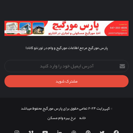
پارس مورگیج مرجع اطلاعات مورگیج و وام در تورنتو کانادا
آدرس
ایمیل
خود
را
وارد
کنید
© کپی‌رایت ۲۰۲۴, تمامی حقوق برای پارس مورگیج محفوظ میباشد
خانه
نرخ بهره وام مسکن
فیس
توییتر
‫پین‌ترست
دریبببل
لینکدین
یوتیوب
ویمیو
اینستاگ