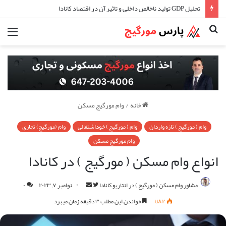
تحلیل GDP تولید ناخالص داخلی و تاثیر آن در اقتصاد کانادا
جستجو
منو
برای
خانه
/
وام مورگیج مسکن
وام ( مورگیج ) تازه واردان
وام ( مورگیج ) خوداشتغالی
وام (مورگیج) تجاری
وام مورگیج مسکن
انواع وام مسکن ( مورگیج ) در کانادا
مارا
ارسال
مشاور وام مسکن ( مورگیح ) در انتاریو کانادا
نوامبر ۷, ۲۰۲۳
۰
در
ایمیل
۱,۱۸۲
خواندن این مطلب ۳ دقیقه زمان میبرد
Twitter
دنبال