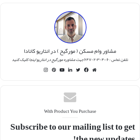
مشاور وام مسکن ( مورگیح ) در انتاریو کانادا
تلفن تماس : ۴۰۰۶-۲۰۳-۶۴۷
جهت مشاوره مورگیج در انتاریو اینجا کلیک کنید
وبسایت
فیس
توییتر
لینکدین
یوتیوب
‫پین‌ترست
اینستاگرام
بوک
With Product You Purchase
Subscribe to our mailing list to get
the new updates!