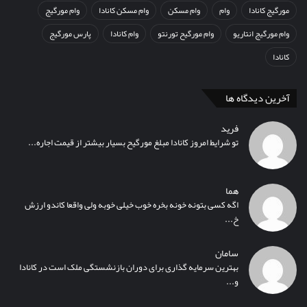
مورگیج کانادا
وام
وام مسکن
وام مسکن کانادا
وام مورگیج
وام مورگیج انتاریو
وام مورگیح تورنتو
وام کانادا
پارس مورگیج
کانادا
آخرین دیدگاه ها
فرید
تو شرایط امروز کانادا مبلغ مورگیح بسیار بیشتر از قیمت اجاره...
هما
اگه کسی بتونه خونه بخره خوب خیلی خوبه ولی واقعا کاندو ارزش
خ...
سامان
بهترین سرمایه گذاری برای دوران بازنشستگی ملک است در کانادا
و...