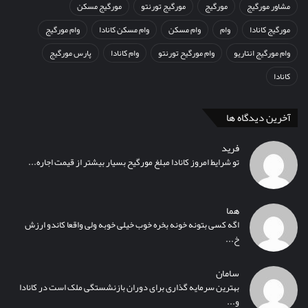
مشاور مورگیج
مورگیج
مورگیج تورنتو
مورگیج مسکن
مورگیج کانادا
وام
وام مسکن
وام مسکن کانادا
وام مورگیج
وام مورگیج انتاریو
وام مورگیح تورنتو
وام کانادا
پارس مورگیج
کانادا
آخرین دیدگاه ها
فرید
تو شرایط امروز کانادا مبلغ مورگیح بسیار بیشتر از قیمت اجاره...
هما
اگه کسی بتونه خونه بخره خوب خیلی خوبه ولی واقعا کاندو ارزش
خ...
سامان
بهترین سرمایه گذاری برای دوران بازنشستگی ملک است در کانادا
و...