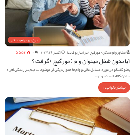
نرخ بهره وام مسکن
مشاور وام مسکن ( مورگیح ) در انتاریو کانادا
اکتبر ۲۶, ۲۰۲۳
۰
۵,۵۵۲
آیا بدون شغل میتوان وام ( مورگیج ) گرفت ؟
بحثو گفتگو در مورد مسائل مالی و وام‌ها همواره یکی از موضوعات مهم در زندگی افراد
ساکن کانادا است. وام…
بیشتر بخوانید »