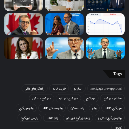
Tags
mortgage pre-approval
انتاریو
خرید خانه
راهکارهای مالی
مشاور مورگیج
مورگیج
مورگیج تورنتو
مورگیج مسکن
مورگیج کانادا
وام
وام مسکن
وام مسکن کانادا
وام مورگیج
وام مورگیج انتاریو
وام مورگیح تورنتو
وام کانادا
پارس مورگیج
کانادا