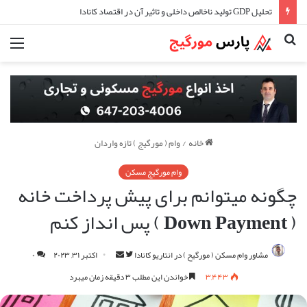
تحلیل GDP تولید ناخالص داخلی و تاثیر آن در اقتصاد کانادا
جستجو
منو
برای
خانه
/
وام ( مورگیج ) تازه واردان
وام مورگیج مسکن
چگونه میتوانم برای پیش پرداخت خانه
( Down Payment ) پس انداز کنم
مارا
ارسال
مشاور وام مسکن ( مورگیح ) در انتاریو کانادا
اکتبر ۳۱, ۲۰۲۳
۰
در
ایمیل
۳,۴۴۳
خواندن این مطلب ۳ دقیقه زمان میبرد
Twitter
دنبال