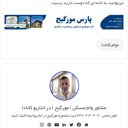
می‌توانید به خانه ای که دوست دارید برسید.
وام کانادا
مشاور وام مسکن ( مورگیح ) در انتاریو کانادا
تلفن تماس : ۴۰۰۶-۲۰۳-۶۴۷
جهت مشاوره مورگیج در انتاریو اینجا کلیک کنید
وبسایت
فیس
توییتر
لینکدین
یوتیوب
‫پین‌ترست
اینستاگرام