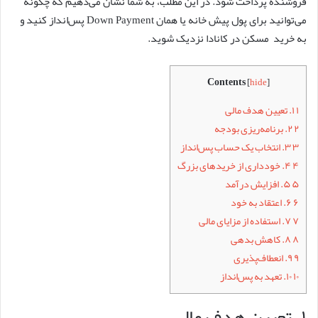
فروشنده پرداخت شود. در این مطلب، به شما نشان می‌دهیم که چگونه
می‌توانید برای پول پیش خانه یا همان Down Payment پس‌انداز کنید و
به خرید مسکن در کانادا نزدیک شوید.
Contents
[
hide
]
۱
۱. تعیین هدف مالی
۲
۲. برنامه‌ریزی بودجه
۳
۳. انتخاب یک حساب پس‌انداز
۴
۴. خودداری از خریدهای بزرگ
۵
۵. افزایش درآمد
۶
۶. اعتقاد به خود
۷
۷. استفاده از مزایای مالی
۸
۸. کاهش بدهی
۹
۹. انعطاف‌پذیری
۱۰
۱۰. تعهد به پس‌انداز
۱. تعیین هدف مالی