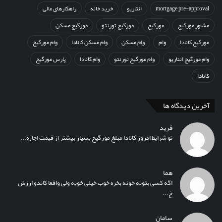
mortgage pre-approval
انتاریو
خرید خانه
راهکارهای مالی
مشاور مورگیج
مورگیج
مورگیج تورنتو
مورگیج مسکن
مورگیج کانادا
وام
وام مسکن
وام مسکن کانادا
وام مورگیج
وام مورگیج انتاریو
وام مورگیح تورنتو
وام کانادا
پارس مورگیج
کانادا
آخرین دیدگاه ها
فرید
تو شرایط امروز کانادا مبلغ مورگیح بسیار بیشتر از قیمت اجاره...
هما
اگه کسی بتونه خونه بخره خوب خیلی خوبه ولی واقعا کاندو ارزش
خ...
سامان