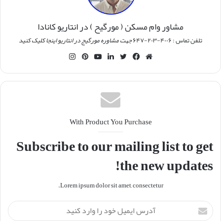
مشاور وام مسکن ( مورگیح ) در انتاریو کانادا
تلفن تماس : ۴۰۰۶-۲۰۳-۶۴۷
جهت مشاوره مورگیج در انتاریو اینجا کلیک کنید
وبسایت
فیس
توییتر
لینکدین
یوتیوب
‫پین‌ترست
اینستاگرام
بوک
With Product You Purchase
Subscribe to our mailing list to get
the new updates!
Lorem ipsum dolor sit amet, consectetur.
آدرس
ایمیل