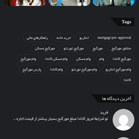
Tags
mortgage pre-approval
انتاریو
خرید خانه
راهکارهای مالی
مشاور مورگیج
مورگیج
مورگیج تورنتو
مورگیج مسکن
مورگیج کانادا
وام
وام مسکن
وام مسکن کانادا
وام مورگیج
وام مورگیج انتاریو
وام مورگیح تورنتو
وام کانادا
پارس مورگیج
کانادا
آخرین دیدگاه ها
فرید
تو شرایط امروز کانادا مبلغ مورگیح بسیار بیشتر از قیمت اجاره...