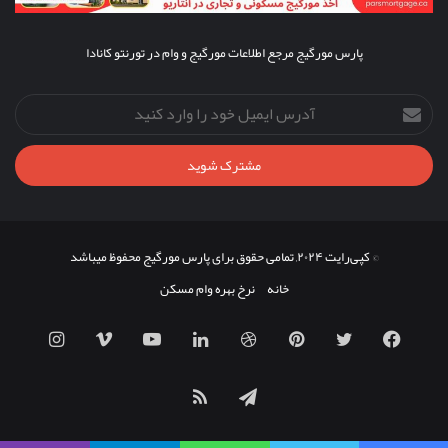
پارس مورگیج مرجع اطلاعات مورگیج و وام در تورنتو کانادا
آدرس
ایمیل
خود
را
وارد
کنید
© کپی‌رایت ۲۰۲۴, تمامی حقوق برای پارس مورگیج محفوظ میباشد
خانه
نرخ بهره وام مسکن
فیس
توییتر
‫پین‌ترست
دریبببل
لینکدین
یوتیوب
ویمیو
اینستاگ
بوک
تلگرام
خوراک