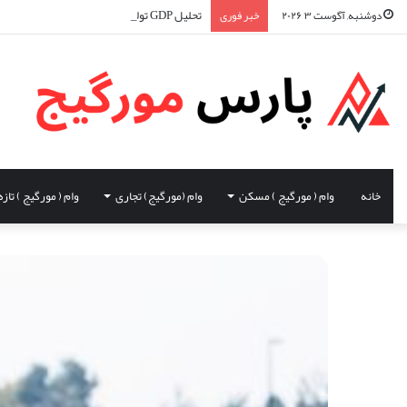
تحلیل GDP تولید ناخالص داخلی و تاثیر آن در اقتصاد کانادا
دوشنبه, آگوست ۳ ۲۰۲۶
خبر فوری
خانه
وام ( مورگیج ) مسکن
وام (مورگیج) تجاری
وام ( مورگیج ) تازه