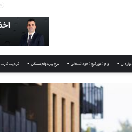
 واردان
وام ( مورگیج ) خوداشتغالی
نرخ بهره وام مسکن
کردیت کارت