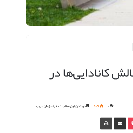
ش کانادایی‌ها در
۰
۸۰۹
خواندن این مطلب ۲ دقیقه زمان میبرد
پاکت
‫Odnokla
اشتراک گذاری از طریق ایمیل
چاپ