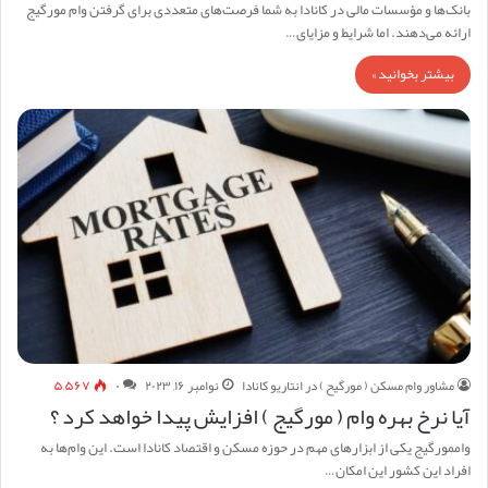
بانک‌ها و مؤسسات مالی در کانادا به شما فرصت‌های متعددی برای گرفتن وام مورگیج
ارائه می‌دهند. اما شرایط و مزایای…
بیشتر بخوانید »
مشاور وام مسکن ( مورگیح ) در انتاریو کانادا
نوامبر ۱۶, ۲۰۲۳
۰
۵,۵۶۷
آیا نرخ بهره وام ( مورگیج ) افزایش پیدا خواهد کرد ؟
واممورگیج یکی از ابزارهای مهم در حوزه مسکن و اقتصاد کانادا است. این وام‌ها به
افراد این کشور این امکان…