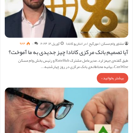
مشاور وام مسکن ( مورگیح ) در انتاریو کانادا
آوریل ۱۲, ۲۰۲۴
۰
۹۲۴
آیا تصمیم بانک مرکزی کانادا چیز جدیدی به ما آموخت؟
طبق گفته‌ی جیمز لرد، مدیرعامل مشترک RateHub و رئیس بخش وام مسکن
CanWise، بیانیه محتاطانه‌ی بانک مرکزی در روز چهارشنبه،…
بیشتر بخوانید »