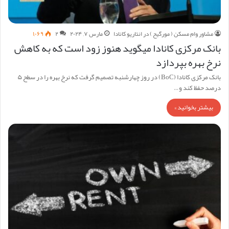
مشاور وام مسکن ( مورگیح ) در انتاریو کانادا
مارس ۷, ۲۰۲۴
۲
۱,۰۶۹
بانک مرکزی کانادا میگوید هنوز زود است که به کاهش
نرخ بهره بپردازد
بانک مرکزی کانادا (BoC) در روز چهارشنبه تصمیم گرفت که نرخ بهره را در سطح ۵
درصد حفظ کند و…
بیشتر بخوانید »